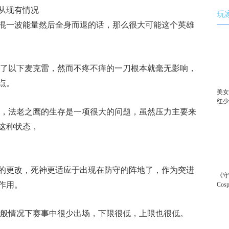
从现有情况
玩
混一波能量然后全身而退的话，那么很大可能这个英雄
弱了以下麦克雷，然而不疼不痒的一刀根本就毫无影响，
点。
美女
红
故，法老之鹰的生存是一项很大的问题，虽然压力主要来
这种状态，
的更改，死神更适应于出现在防守的阵地了，作为突进
《
作用。
Co
一般情况下赛事中很少出场，下限很低，上限也很低。