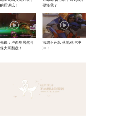
个的屑源氏！
要怪我了
望先锋：卢西奥居然可
法鸡不死队 落地鸡冲冲
死保大哥翻盘！
冲！