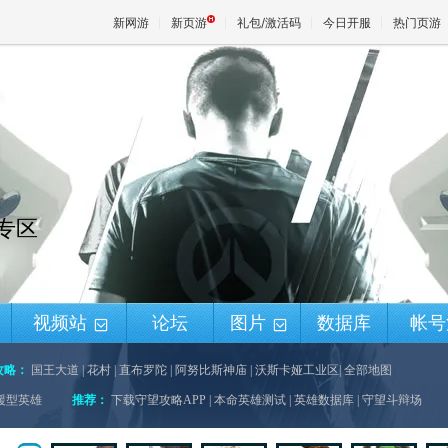
新网游
新页游
礼包/激活码
今日开服
热门页游
魔兽
天堂
锋专区
王权与
视频站
论坛
图片
数据库
帐号
+
+
攻略：
国王大道
|
花村
|
直布罗陀
|
阿努比斯神庙
|
沃斯卡娅工业区
|
全部地图
援型英雄
推荐：
下载守望攻略APP
|
本命英雄测试
|
英雄数据库
|
守望斗辩场