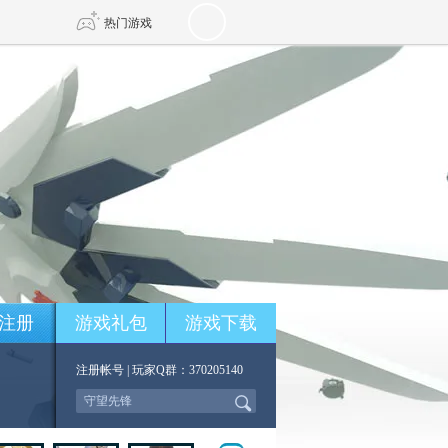
热门游戏
DNF
传奇4
剑网3旗舰版
新天龙八部
自由
诛仙世界
仙剑世界
注册
游戏礼包
游戏下载
注册帐号
| 玩家Q群：370205140
*