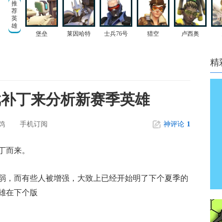
推
荐
英
雄
堡垒
莱因哈特
士兵76号
猎空
卢西奥
精
戏补丁来分析新赛季英雄
鸡
手机订阅
神评论
1
丁而来。
弱，而有些人被增强，大致上已经开始明了下个夏季的
雄在下个版