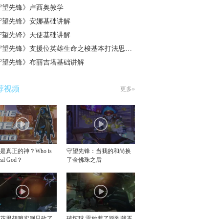
守望先锋》卢西奥教学
守望先锋》安娜基础讲解
守望先锋》天使基础讲解
守望先锋》支援位英雄生命之梭基本打法思…
守望先锋》布丽吉塔基础讲解
荐视频
更多»
是真正的神？Who is
守望先锋：当我的和尚换
real God？
了金佛珠之后
似花里胡哨实则只砍了
破坏球 雷放着了踩到就不