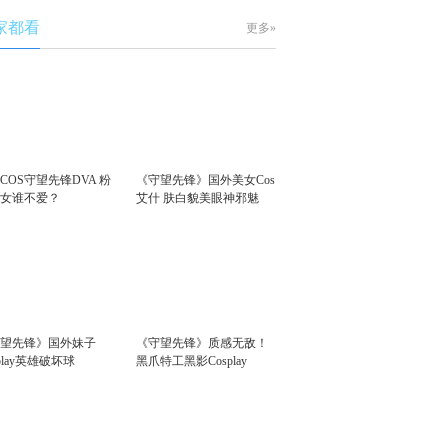
家都看
更多»
COS守望先锋DVA 粉
《守望先锋》国外美女Cos
少女谁不爱？
艾什 肤白貌美眼神邪魅
守望先锋》国外妹子
《守望先锋》质感无敌！
splay英雄破坏球
黑爪特工黑影Cosplay