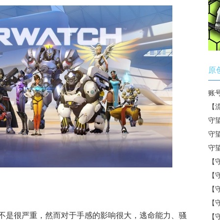
原
账
【
守
守
守
【
【
【
【
不是很严重，然而对于手感的影响很大，逃命能力、骚
【