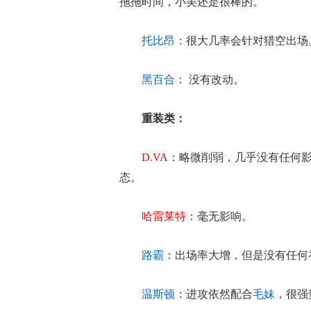
拖拖时间，小美还是很棒的。
托比昂
：很大几率会针对猎空出场
黑百合
： 没有改动。
重装类：
D.VA
：略微削弱，几乎没有任何
态。
哈雷莱特
：毫无影响。
路霸
：出场率大增，但是没有任何
温斯顿
：进攻依然配合
毛妹
，很强