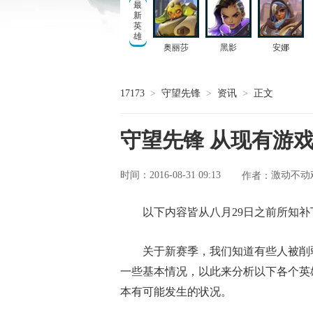
最
新
英
雄
奥丽莎
黑影
安娜
17173
>
守望先锋
>
资讯
>
正文
守望先锋 从现有游
时间：2016-08-31 09:13
激动不动
作者：
以下内容皆从八月29日之前所知补
关于新赛季，我们知道有些人被削
一些基本情况，以此来分析以下各个英
本有可能发生的状况。