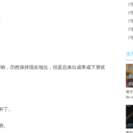
《
《
。
《
《
《
推
影响，仍然保持现在地位，但是总体出成率成下滑状
谁才
the 
补丁。
势。
看