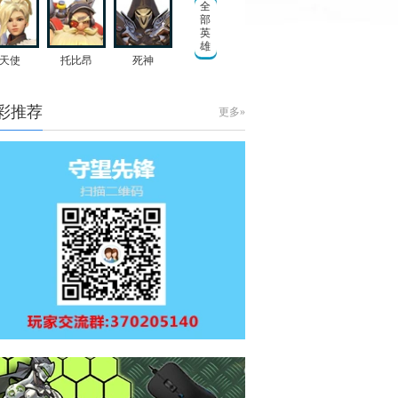
全
部
英
雄
天使
托比昂
死神
彩推荐
更多»