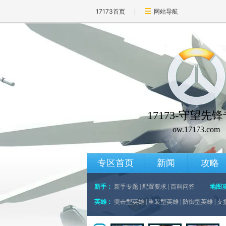
17173首页
网站导航
17173-守望先
ow.17173.com
专区首页
新闻
攻略
新手：
新手专题
|
配置要求
|
百科问答
地图
英雄：
突击型英雄
|
重装型英雄
|
防御型英雄
|
支