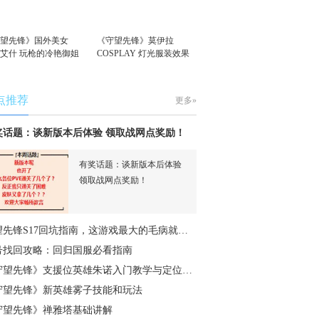
守望先锋》国外美女
《守望先锋》莫伊拉
S艾什 玩枪的冷艳御姐
COSPLAY 灯光服装效果
拉满
点推荐
更多»
奖话题：谈新版本后体验 领取战网点奖励！
有奖话题：谈新版本后体验
领取战网点奖励！
望先锋S17回坑指南，这游戏最大的毛病就…
号找回攻略：回归国服必看指南
守望先锋》支援位英雄朱诺入门教学与定位…
守望先锋》新英雄雾子技能和玩法
守望先锋》禅雅塔基础讲解