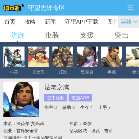
守望先锋专区
首页
攻略
新闻
守望APP下载
图片
英雄
视频
防御
重装
支援
突击
小美
托比昂
狂鼠
黑百合
半藏
堡
法老之鹰
空中压制
范围AOE
伤害 8
辅助 3
生存 4
上手 7
本名：法芮尔·艾玛莉
年龄：32岁
职业：首席安全官
活动区域：埃及，吉萨
所属组织: 海力士国际安保公司