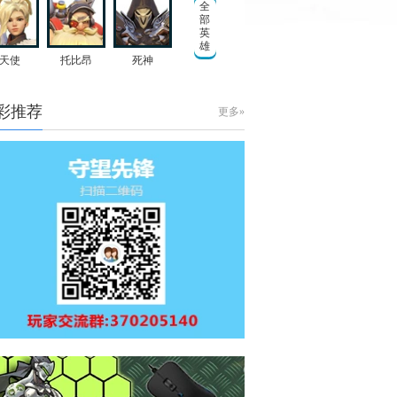
全
部
英
雄
天使
托比昂
死神
彩推荐
更多»