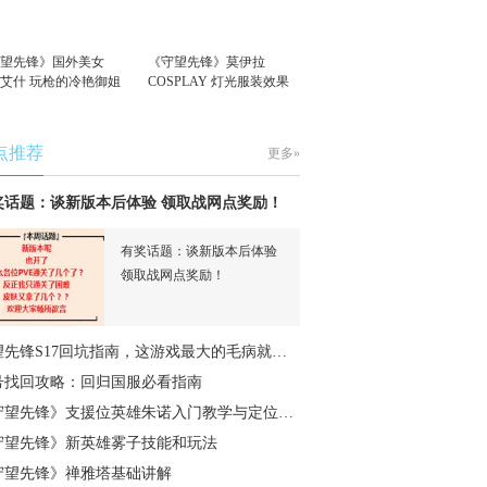
守望先锋》国外美女
《守望先锋》莫伊拉
S艾什 玩枪的冷艳御姐
COSPLAY 灯光服装效果
拉满
点推荐
更多»
奖话题：谈新版本后体验 领取战网点奖励！
有奖话题：谈新版本后体验
领取战网点奖励！
望先锋S17回坑指南，这游戏最大的毛病就…
号找回攻略：回归国服必看指南
守望先锋》支援位英雄朱诺入门教学与定位…
守望先锋》新英雄雾子技能和玩法
守望先锋》禅雅塔基础讲解