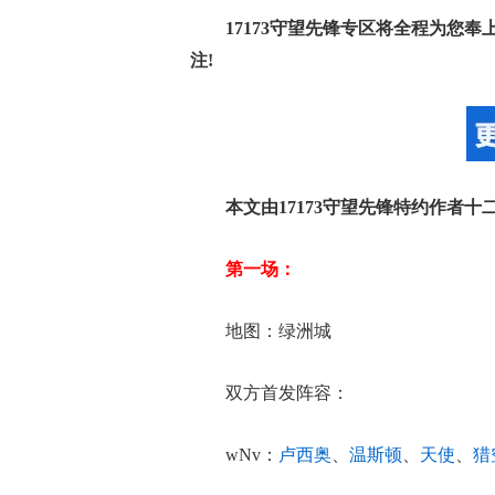
17173守望先锋专区将全程为您
注!
本文由17173守望先锋特约作者
第一场：
地图：绿洲城
双方首发阵容：
wNv：
卢西奥
、
温斯顿
、
天使
、
猎