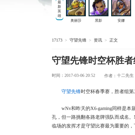
最
新
英
雄
奥丽莎
黑影
安娜
17173
>
守望先锋
>
资讯
>
正文
守望先锋时空杯胜者组 
时间：2017-03-06 20:52
十二先生
作者：
守望先锋
时空杯春季赛，胜者组第二
wNv和昨天的X6-gaming同
孔，但一路挑翻各路老牌强队而成名。N
临场的发挥才是守望比赛最为重要的，