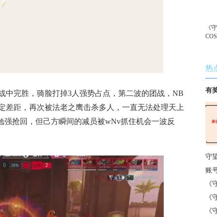
《
CO
热
有
战中完胜，骑脸打掉3人强势占点，第二波的团战，NB
一定差距，再次被法老之鹰击杀多人，一直无法处理天上
勉强抢回，但己方瞬间的减员被wNv抓住机会一波反
守
账
《
《
《