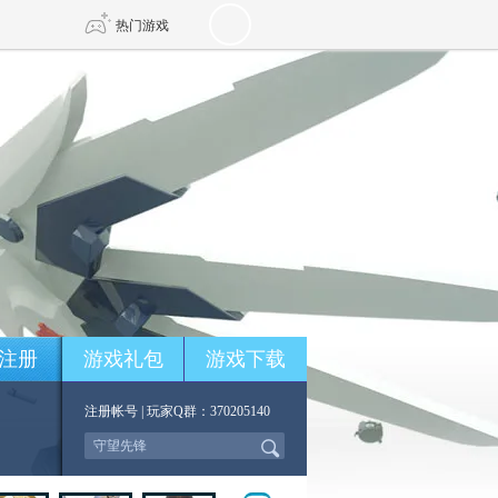
热门游戏
DNF
传奇4
剑网3旗舰版
新天龙八部
自由
诛仙世界
新仙侠5
注册
游戏礼包
游戏下载
注册帐号
| 玩家Q群：370205140
*