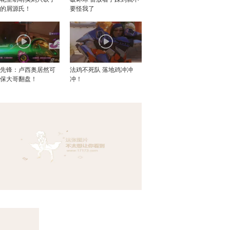
个的屑源氏！
要怪我了
望先锋：卢西奥居然可
法鸡不死队 落地鸡冲冲
死保大哥翻盘！
冲！