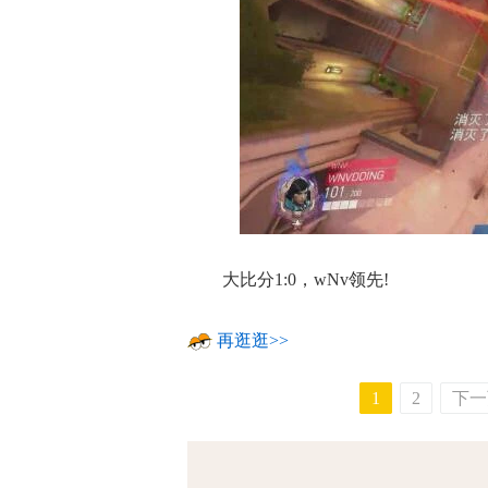
大比分1:0，wNv领先!
再逛逛>>
1
2
下一