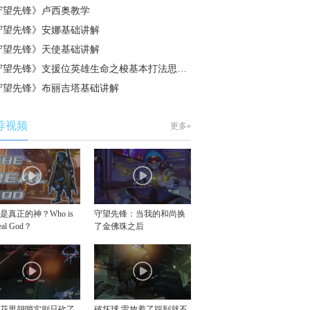
守望先锋》卢西奥教学
守望先锋》安娜基础讲解
守望先锋》天使基础讲解
守望先锋》支援位英雄生命之梭基本打法思…
守望先锋》布丽吉塔基础讲解
荐视频
更多»
是真正的神？Who is
守望先锋：当我的和尚换
real God？
了金佛珠之后
似花里胡哨实则只砍了
破坏球 雷放着了踩到就不