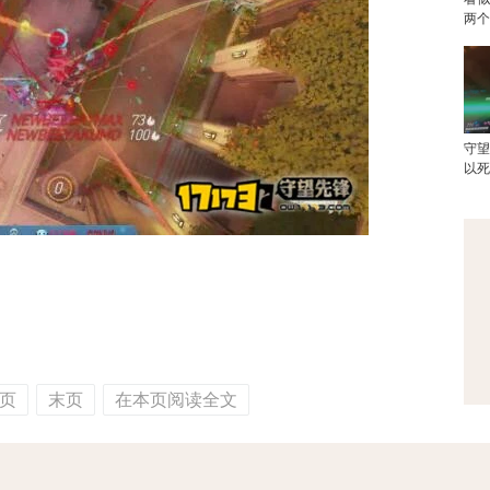
两
守
以
页
末页
在本页阅读全文