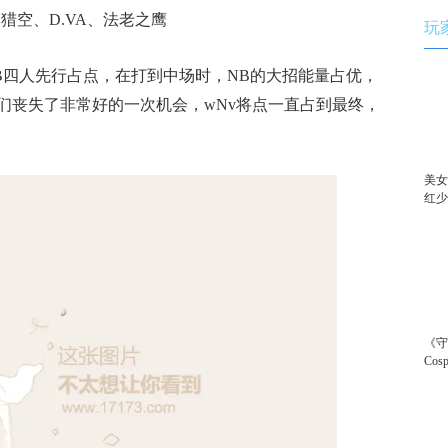
、猎空、D.VA、法老之鹰
玩
B四人先行占点，在打到中场时，NB的大招能量占优，
们丧失了非常好的一次机会，wNv将点一直占到最终，
美女
红
《
Co