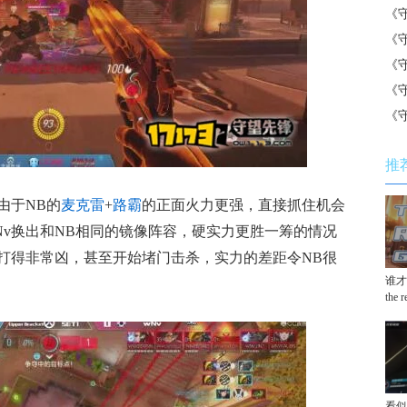
《
《
《
《
《
推
由于NB的
麦克雷
+
路霸
的正面火力更强，直接抓住机会
Nv换出和NB相同的镜像阵容，硬实力更胜一筹的情况
v打得非常凶，甚至开始堵门击杀，实力的差距令NB很
谁才
the 
看