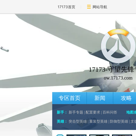
17173首页
网站导航
17173-守望先
ow.17173.com
专区首页
新闻
攻略
新手：
新手专题
|
配置要求
|
百科问答
地图
英雄：
突击型英雄
|
重装型英雄
|
防御型英雄
|
支