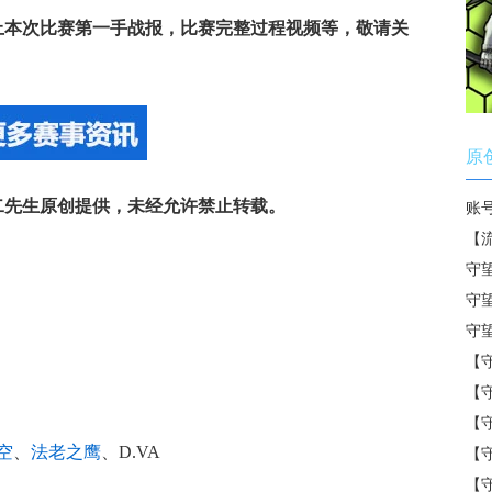
奉上本次比赛第一手战报，比赛完整过程视频等，敬请关
原
十二先生原创提供，未经允许禁止转载。
账
【
守
守
守
【
【
【
空
、
法老之鹰
、D.VA
【
【