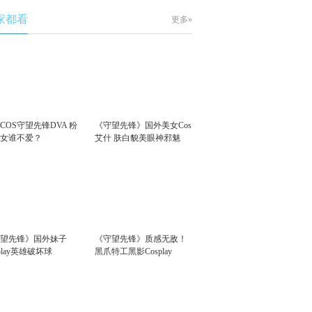
家都看
更多»
COS守望先锋DVA 粉
《守望先锋》国外美女Cos
少女谁不爱？
艾什 肤白貌美眼神邪魅
守望先锋》国外妹子
《守望先锋》质感无敌！
splay英雄破坏球
黑爪特工黑影Cosplay