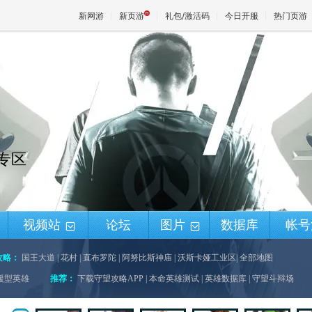
新网游
新页游
礼包/激活码
今日开服
热门页游
魔兽
天堂
锋专区
王权与
视频站
论坛
图片
数据库
帐号
+
+
攻略：
国王大道
|
花村
|
直布罗陀
|
阿努比斯神庙
|
沃斯卡娅工业区
|
全部地图
援型英雄
推荐：
下载守望攻略APP
|
本命英雄测试
|
英雄数据库
|
守望斗辩场