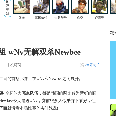
推
荐
英
雄
堡垒
莱因哈特
士兵76号
猎空
卢西奥
精
wNv无解双杀Newbee
手机订阅
神评论
0
日的首场比赛，在wNv和Newbee之间展开。
样是本届时空杯的大亮点队伍，都是韩国的两支较为新鲜的面
ewbee今天遭遇wNv，赛前很多人似乎并不看好，但
下面就请看本场比赛的实时战况!