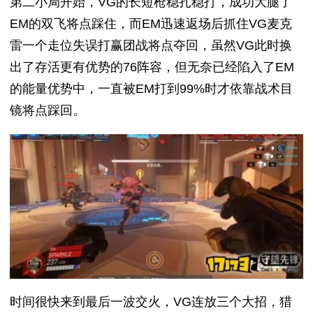
第二小局开始，VG的长短枪稳扎稳打，成功大腿了
EM的双飞将点踩住，而EM迅速返场后抓住VG麦克
雷一个走位失误打赢团战将点夺回，虽然VG此时换
出了存活更有优势的76阵容，但无奈已经陷入了EM
的能量优势中，一直被EM打到99%时才依靠战术目
镜将点踩回。
时间很快来到最后一波交火，VG连放三个大招，猎