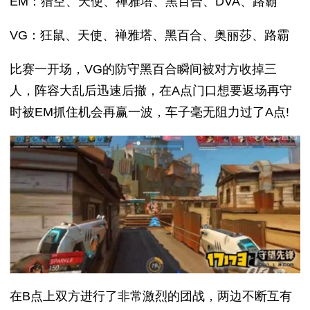
EM：猎空、天使、禅雅塔、黑百合、DVA、路霸
VG：狂鼠、天使、禅雅塔、黑百合、奥丽莎、路霸
比赛一开场，VG的防守黑百合瞬间被对方收掉三
人，阵容大乱后迅速后撤，在A点门口想要返场再守
时被EM抓住机会再赢一波，车子毫无阻力过了A点!
在B点上双方进行了非常激烈的团战，两边不断互有