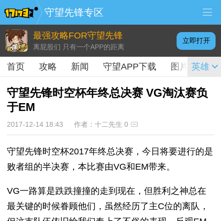
守望先锋专区
最强攻略FOR守望先锋
立即打开
离屁股们 只有一个APP的距离
首页
攻略
新闻
守望APP下载
图片
英雄
视频
守望先锋时空杯年终总决赛 VG淘汰赛负
于EM
2017-12-14 18:43
作者：十二先生
0
守望先锋时空杯2017年终总决赛，今日将要进行的是
败者组的半决赛，本比赛由VG和EM带来。
VG一路算是跌跌撞撞的走到现在，但胜利之神总在
最关键的时候眷顾他们，虽然经历了主C位的离队，