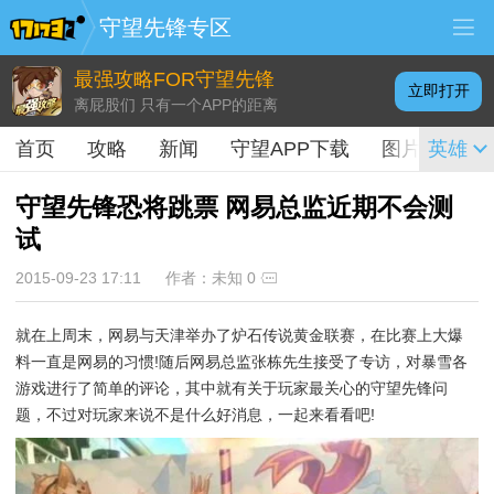
守望先锋专区
最强攻略FOR守望先锋
立即打开
离屁股们 只有一个APP的距离
首页
攻略
新闻
守望APP下载
图片
英雄
视频
守望先锋恐将跳票 网易总监近期不会测
试
2015-09-23 17:11
作者：未知
0
就在上周末，网易与天津举办了炉石传说黄金联赛，在比赛上大爆
料一直是网易的习惯!随后网易总监张栋先生接受了专访，对暴雪各
游戏进行了简单的评论，其中就有关于玩家最关心的守望先锋问
题，不过对玩家来说不是什么好消息，一起来看看吧!