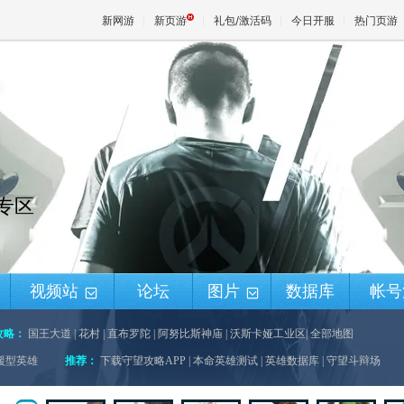
新网游
新页游
礼包/激活码
今日开服
热门页游
魔兽
天堂
锋专区
王权与
视频站
论坛
图片
数据库
帐号
+
+
攻略：
国王大道
|
花村
|
直布罗陀
|
阿努比斯神庙
|
沃斯卡娅工业区
|
全部地图
援型英雄
推荐：
下载守望攻略APP
|
本命英雄测试
|
英雄数据库
|
守望斗辩场