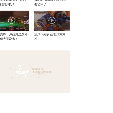
个的屑源氏！
要怪我了
望先锋：卢西奥居然可
法鸡不死队 落地鸡冲冲
死保大哥翻盘！
冲！