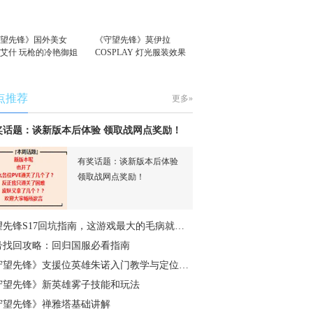
守望先锋》国外美女
《守望先锋》莫伊拉
S艾什 玩枪的冷艳御姐
COSPLAY 灯光服装效果
拉满
点推荐
更多»
奖话题：谈新版本后体验 领取战网点奖励！
有奖话题：谈新版本后体验
领取战网点奖励！
望先锋S17回坑指南，这游戏最大的毛病就…
号找回攻略：回归国服必看指南
守望先锋》支援位英雄朱诺入门教学与定位…
守望先锋》新英雄雾子技能和玩法
守望先锋》禅雅塔基础讲解