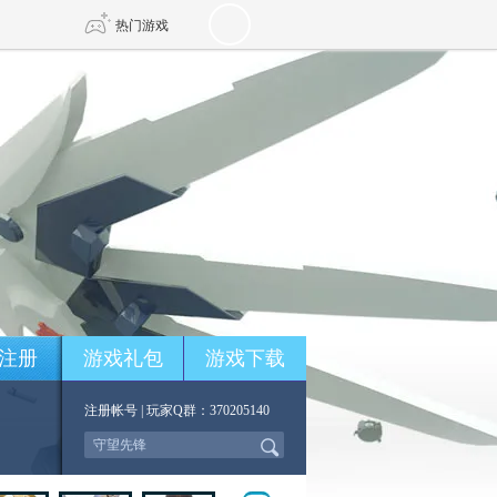
热门游戏
DNF
传奇4
剑网3旗舰版
新天龙八部
自由
诛仙世界
新仙侠5
注册
游戏礼包
游戏下载
注册帐号
| 玩家Q群：370205140
*