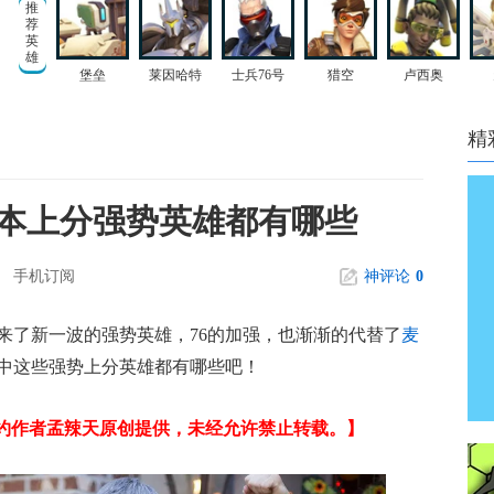
推
荐
英
雄
堡垒
莱因哈特
士兵76号
猎空
卢西奥
精
本上分强势英雄都有哪些
手机订阅
神评论
0
来了新一波的强势英雄，76的加强，也渐渐的代替了
麦
中这些强势上分英雄都有哪些吧！
锋特约作者孟辣天原创提供，未经允许禁止转载。】