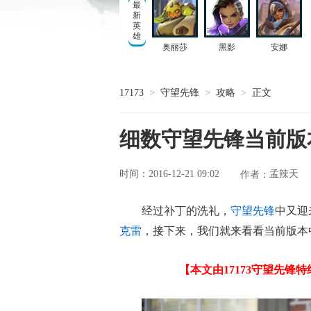
最
新
英
雄
奥丽莎
黑影
安娜
17173
>
守望先锋
>
攻略
>
正文
细数守望先锋当前版
时间：2016-12-21 09:02
孟辣天
作者：
经过补丁的洗礼，
守望先锋
中又迎
克雷
，接下来，我们就来看看当前版本
【本文由17173守望先