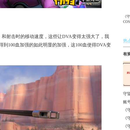
《
CO
强，和射击时的移动速度，这些让DVA变得太强大了，我
热
到100血加强的如此明显的加强，这100血使得DVA变
有
守
账
《
《
《