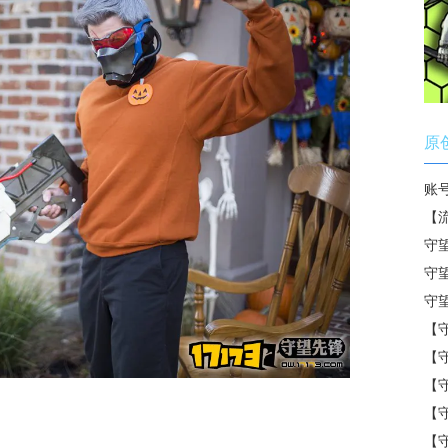
原
账
【
守
守
守
【
【
【
【
【