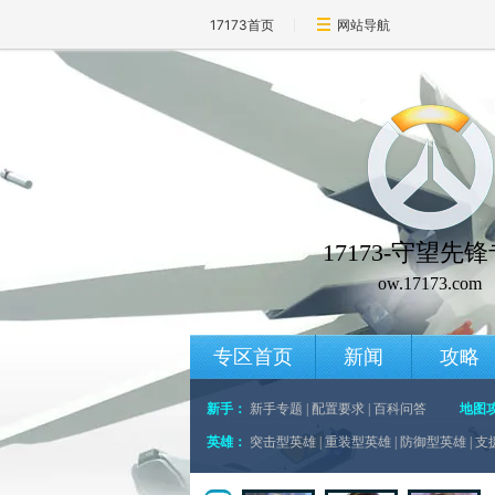
17173首页
网站导航
17173-守望先
ow.17173.com
专区首页
新闻
攻略
新手：
新手专题
|
配置要求
|
百科问答
地图
英雄：
突击型英雄
|
重装型英雄
|
防御型英雄
|
支