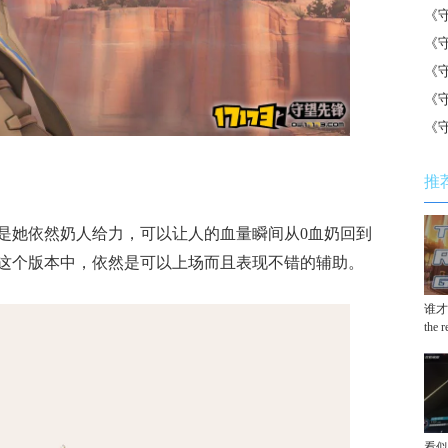
《
《
《
《
《
推
是她依然奶人给力，可以让人的血量瞬间从0血奶回到
这个版本中，依然是可以上场而且表现不错的辅助。
谁才
the 
看