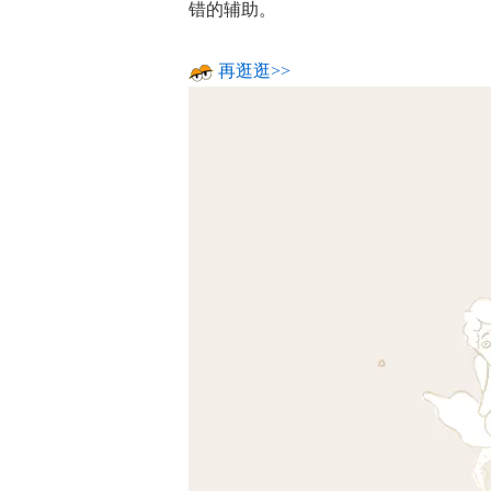
错的辅助。
再逛逛>>