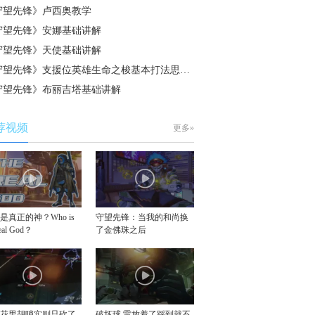
守望先锋》卢西奥教学
守望先锋》安娜基础讲解
守望先锋》天使基础讲解
守望先锋》支援位英雄生命之梭基本打法思…
守望先锋》布丽吉塔基础讲解
荐视频
更多»
是真正的神？Who is
守望先锋：当我的和尚换
real God？
了金佛珠之后
似花里胡哨实则只砍了
破坏球 雷放着了踩到就不