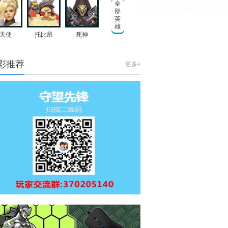
全
部
英
雄
天使
托比昂
死神
彩推荐
更多»