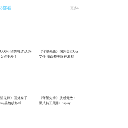
家都看
更多»
COS守望先锋DVA 粉
《守望先锋》国外美女Cos
少女谁不爱？
艾什 肤白貌美眼神邪魅
守望先锋》国外妹子
《守望先锋》质感无敌！
splay英雄破坏球
黑爪特工黑影Cosplay