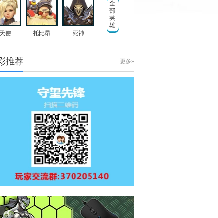
全
部
英
雄
天使
托比昂
死神
彩推荐
更多»