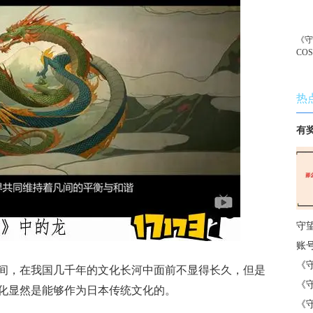
《
CO
热
有
守
账
《
间，在我国几千年的文化长河中面前不显得长久，但是
《
化显然是能够作为日本传统文化的。
《