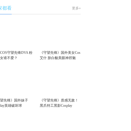
家都看
更多»
COS守望先锋DVA 粉
《守望先锋》国外美女Cos
少女谁不爱？
艾什 肤白貌美眼神邪魅
守望先锋》国外妹子
《守望先锋》质感无敌！
splay英雄破坏球
黑爪特工黑影Cosplay