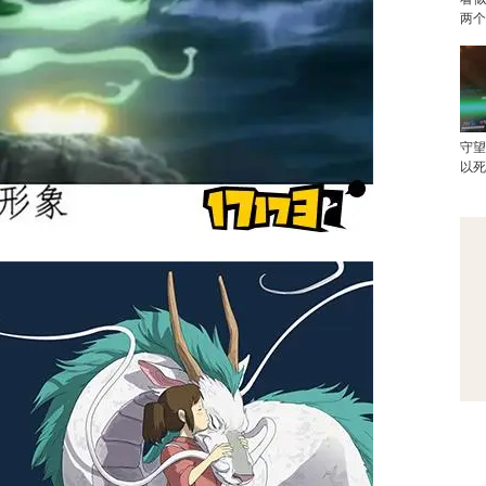
两
守
以