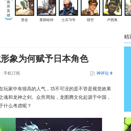
推
荐
英
雄
堡垒
莱因哈特
士兵76号
猎空
卢西奥
精
龙形象为何赋予日本角色
手机订阅
神评论
0
在玩家中有很高的人气，功不可没的是不管是视觉效果
之魂和龙神之剑。众所周知，龙图腾文化起源于中国，
于什么考虑呢？