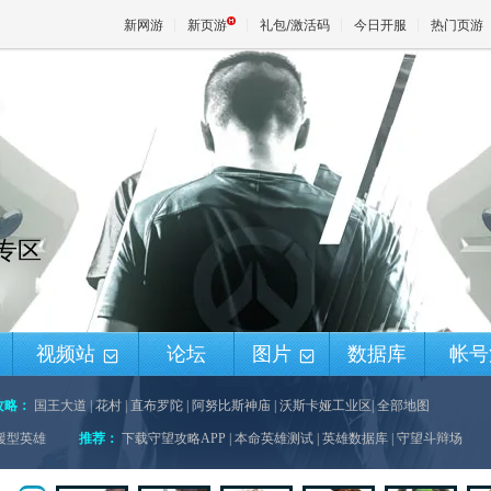
新网游
新页游
礼包/激活码
今日开服
热门页游
魔兽
天堂
锋专区
王权与
视频站
论坛
图片
数据库
帐号
+
+
攻略：
国王大道
|
花村
|
直布罗陀
|
阿努比斯神庙
|
沃斯卡娅工业区
|
全部地图
援型英雄
推荐：
下载守望攻略APP
|
本命英雄测试
|
英雄数据库
|
守望斗辩场