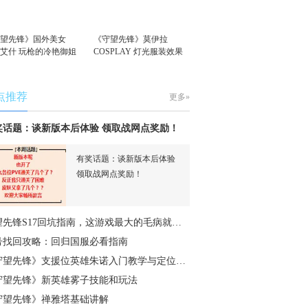
守望先锋》国外美女
《守望先锋》莫伊拉
S艾什 玩枪的冷艳御姐
COSPLAY 灯光服装效果
拉满
点推荐
更多»
奖话题：谈新版本后体验 领取战网点奖励！
有奖话题：谈新版本后体验
领取战网点奖励！
望先锋S17回坑指南，这游戏最大的毛病就…
号找回攻略：回归国服必看指南
守望先锋》支援位英雄朱诺入门教学与定位…
守望先锋》新英雄雾子技能和玩法
守望先锋》禅雅塔基础讲解