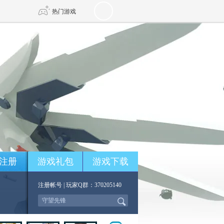
热门游戏
DNF
传奇4
剑网3旗舰版
新天龙八部
自由
诛仙世界
新仙侠5
注册
游戏礼包
游戏下载
注册帐号
| 玩家Q群：370205140
*