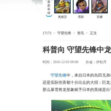
最
新
英
雄
奥丽莎
黑影
安娜
17173
>
守望先锋
>
资讯
>
正文
科普向 守望先锋中
时间：2016-12-03 09:00
伊粒丹
作者：
守望先锋
中，来自日本的岛田兄弟
还是实际伤害都十分出众的大招：巨龙
那么暴雪将龙形象赋予日本的英雄是出