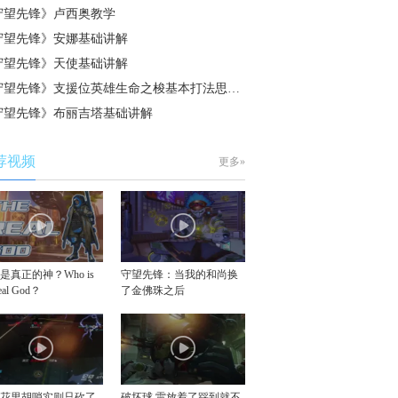
守望先锋》卢西奥教学
守望先锋》安娜基础讲解
守望先锋》天使基础讲解
守望先锋》支援位英雄生命之梭基本打法思…
守望先锋》布丽吉塔基础讲解
荐视频
更多»
是真正的神？Who is
守望先锋：当我的和尚换
real God？
了金佛珠之后
似花里胡哨实则只砍了
破坏球 雷放着了踩到就不