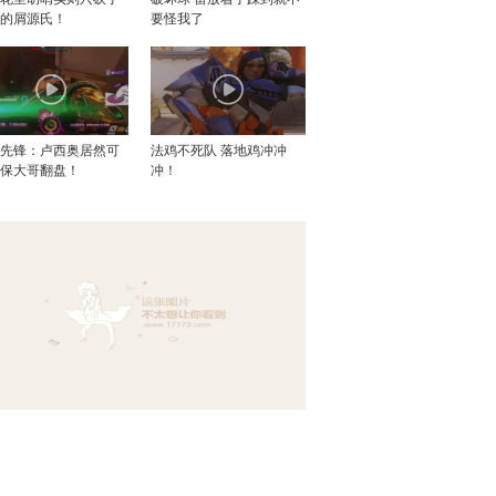
个的屑源氏！
要怪我了
望先锋：卢西奥居然可
法鸡不死队 落地鸡冲冲
死保大哥翻盘！
冲！