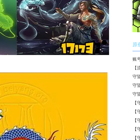
原
账
【
守
守
守
【
【
【
【
【