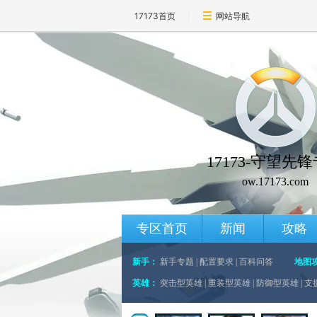
17173首页
网站导航
17173-守望先
ow.17173.com
专区首页
新闻
攻略
新手：
新手专题
|
配置要求
|
百科问答
地图
英雄：
突击型英雄
|
重装型英雄
|
防御型英雄
|
支