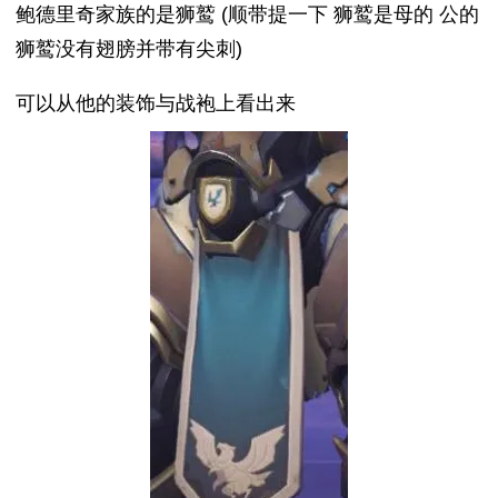
鲍德里奇家族的是狮鹫 (顺带提一下 狮鹫是母的 公的
狮鹫没有翅膀并带有尖刺)
可以从他的装饰与战袍上看出来