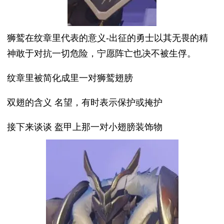
狮鹫在纹章里代表的意义-出征的勇士以其无畏的精
神敢于对抗一切危险，宁愿阵亡也决不被生俘。
纹章里被简化成里一对狮鹫翅膀
双翅的含义 名望，有时表示保护或掩护
接下来谈谈 盔甲上那一对小翅膀装饰物