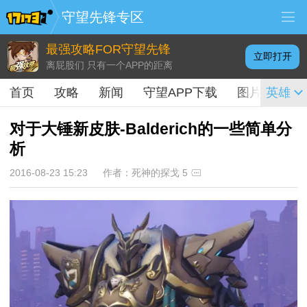
守望先锋专区
最强攻略FOR守望先锋
立即打开
离屁股们 只有一个APP的距离
首页
攻略
新闻
守望APP下载
图片
英雄
视频
对于大锤新皮肤-Balderich的一些简单分
析
2016-08-23 15:23
作者：死神的探戈
5