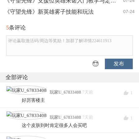
《守望先锋》支援位英雄朱诺入门教学与定位简析
07-24
《守望先锋》新英雄雾子技能和玩法
07-24
5
条评论
评论赢取激活码/周边等奖励！加群了解详情224611913
发布
全部评论
玩家U_67833408
7天前
1
好厉害楼主
玩家U_67833408
7天前
1
这个皮肤到时肯定很多人会买吧