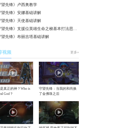
守望先锋》卢西奥教学
守望先锋》安娜基础讲解
守望先锋》天使基础讲解
守望先锋》支援位英雄生命之梭基本打法思…
守望先锋》布丽吉塔基础讲解
荐视频
更多»
是真正的神？Who is
守望先锋：当我的和尚换
real God？
了金佛珠之后
似花里胡哨实则只砍了
破坏球 雷放着了踩到就不