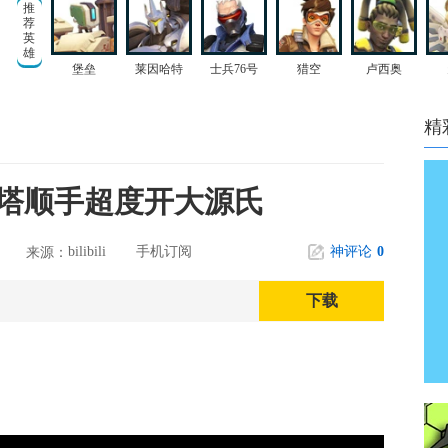
推
荐
英
雄
堡垒
莱因哈特
士兵76号
猎空
卢西奥
精
塔顺手超度开大源氏
bilibili
手机订阅
神评论
0
来源：
下载