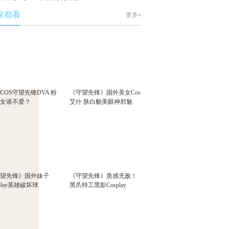
家都看
更多»
COS守望先锋DVA 粉
《守望先锋》国外美女Cos
少女谁不爱？
艾什 肤白貌美眼神邪魅
守望先锋》国外妹子
《守望先锋》质感无敌！
splay英雄破坏球
黑爪特工黑影Cosplay