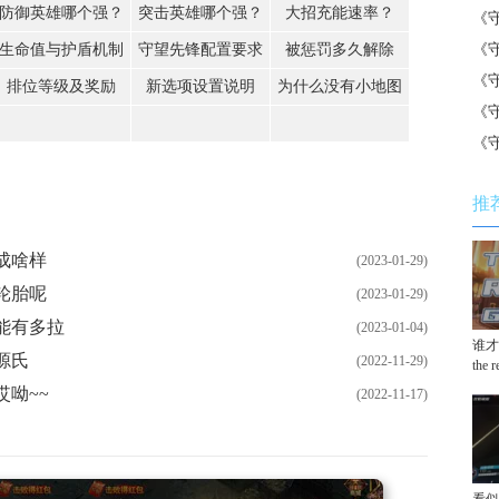
防御英雄哪个强？
突击英雄哪个强？
大招充能速率？
《
《
生命值与护盾机制
守望先锋配置要求
被惩罚多久解除
《
排位等级及奖励
新选项设置说明
为什么没有小地图
《
《
推
成啥样
(2023-01-29)
轮胎呢
(2023-01-29)
能有多拉
(2023-01-04)
谁才
源氏
(2022-11-29)
the 
呦~~
(2022-11-17)
看