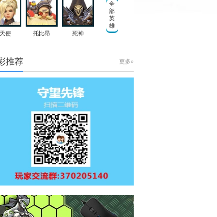
全
部
英
雄
天使
托比昂
死神
彩推荐
更多»