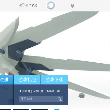
热门游戏
DNF
传奇4
剑网3旗舰版
新天龙八部
自由
诛仙世界
新仙侠5
注册
游戏礼包
游戏下载
注册帐号
| 玩家Q群：370205140
*