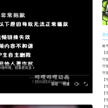
原
账
【
守
守
守
【
【
【
【
【