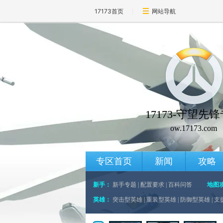
17173首页
网站导航
17173-守望先
ow.17173.com
专区首页
新闻
攻略
新手：
新手专题
|
配置要求
|
百科问答
地图
英雄：
突击型英雄
|
重装型英雄
|
防御型英雄
|
支