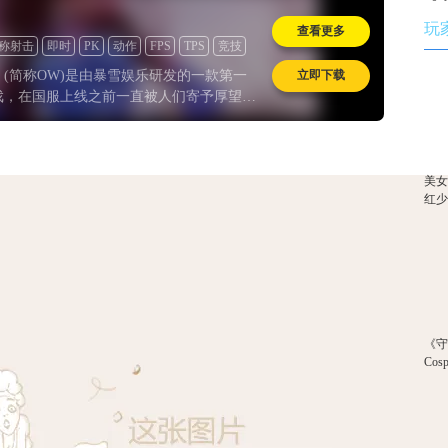
玩
查看更多
称射击
即时
PK
动作
FPS
TPS
竞技
立即下载
(简称OW)是由暴雪娱乐研发的一款第一
戏，在国服上线之前一直被人们寄予厚望，
游戏终于和英雄扮演结合起来”、“手残玩家也
类的卖点噱头层出不穷。事实上，《守望先
美女
红
《
Co