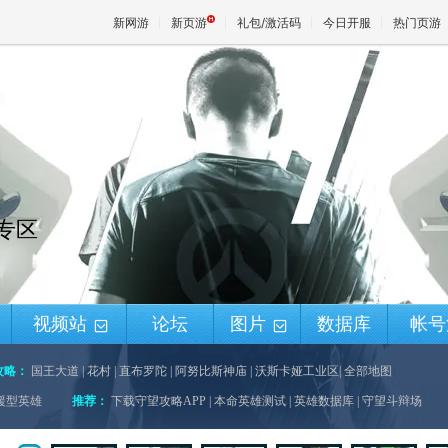
新网游
新页游
礼包/激活码
今日开服
热门页游
魔兽
天堂
锋专区
王权与
视频站
论坛
图片
数据库
帐号
+
+
攻略：
国王大道
|
花村
|
直布罗陀
|
阿努比斯神庙
|
沃斯卡娅工业区
|
全部地图
援型英雄
推荐：
下载守望攻略APP
|
本命英雄测试
|
英雄数据库
|
守望斗辩场