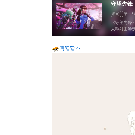
守望先锋
科幻
第一人
射击
《守望先锋》
人称射击游
例如“FPS
能杀人”之
再逛逛>>