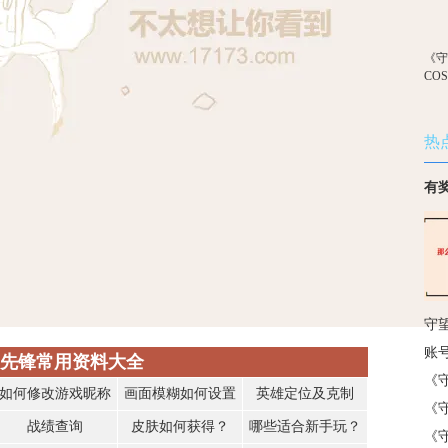
《
CO
热
有
守
账
先锋常用资料大全
《
如何修改游戏昵称
画面模糊如何设置
英雄定位及克制
《
战绩查询
皮肤如何获得？
哪些适合新手玩？
《