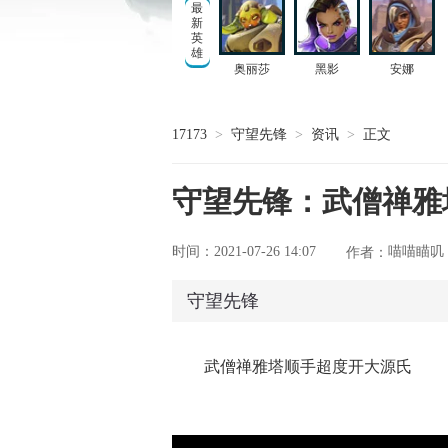
最
新
英
雄
奥丽莎
黑影
安娜
17173
>
守望先锋
>
资讯
>
正文
守望先锋：武僧禅雅
时间：2021-07-26 14:07
喵喵瞄叽
作者：
守望先锋
开启玩家测试招募
武僧禅雅塔顺手超度开大源氏