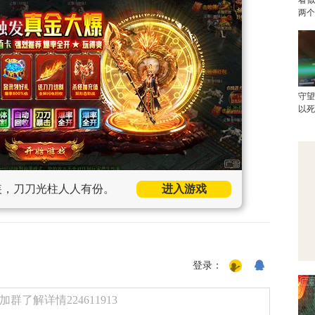
两
守
以
装，刀刀光柱人人有份。
进入游戏
登录：
了解详情224611913