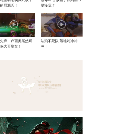
个的屑源氏！
要怪我了
望先锋：卢西奥居然可
法鸡不死队 落地鸡冲冲
死保大哥翻盘！
冲！
×