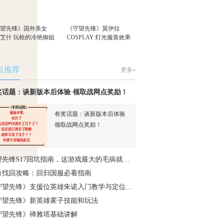
守望先锋》国外美女
《守望先锋》莫伊拉
S艾什 玩枪的冷艳御姐
COSPLAY 灯光服装效果
拉满
点推荐
更多»
奖话题：谈新版本后体验 领取战网点奖励！
有奖话题：谈新版本后体验
领取战网点奖励！
望先锋S17回坑指南，这游戏最大的毛病就…
号找回攻略：回归国服必看指南
守望先锋》支援位英雄朱诺入门教学与定位…
守望先锋》新英雄雾子技能和玩法
守望先锋》禅雅塔基础讲解