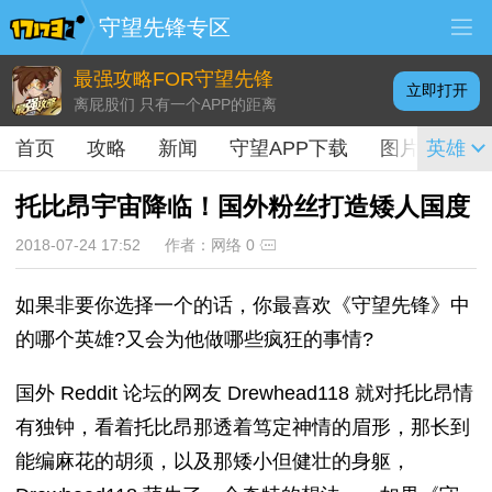
守望先锋专区
最强攻略FOR守望先锋
立即打开
离屁股们 只有一个APP的距离
首页
攻略
新闻
守望APP下载
图片
英雄
视频
托比昂宇宙降临！国外粉丝打造矮人国度
2018-07-24 17:52
作者：网络
0
如果非要你选择一个的话，你最喜欢《守望先锋》中
的哪个英雄?又会为他做哪些疯狂的事情?
国外 Reddit 论坛的网友 Drewhead118 就对托比昂情
有独钟，看着托比昂那透着笃定神情的眉形，那长到
能编麻花的胡须，以及那矮小但健壮的身躯，