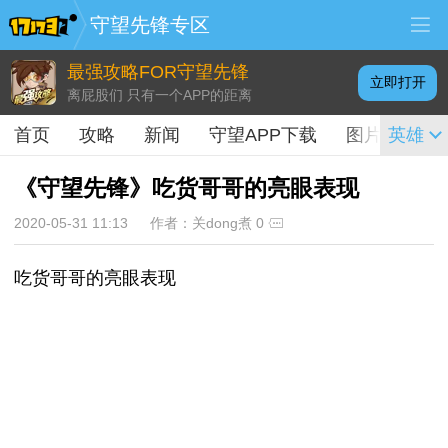
守望先锋专区
最强攻略FOR守望先锋
立即打开
离屁股们 只有一个APP的距离
首页
攻略
新闻
守望APP下载
图片
英雄
视频
《守望先锋》吃货哥哥的亮眼表现
2020-05-31 11:13
作者：关dong煮
0
吃货哥哥的亮眼表现