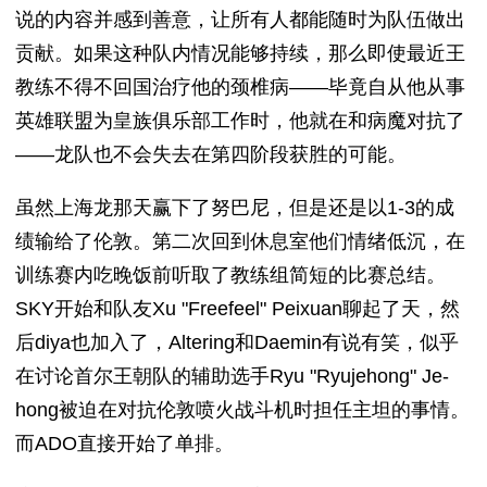
说的内容并感到善意，让所有人都能随时为队伍做出
贡献。如果这种队内情况能够持续，那么即使最近王
教练不得不回国治疗他的颈椎病——毕竟自从他从事
英雄联盟为皇族俱乐部工作时，他就在和病魔对抗了
——龙队也不会失去在第四阶段获胜的可能。
虽然上海龙那天赢下了努巴尼，但是还是以1-3的成
绩输给了伦敦。第二次回到休息室他们情绪低沉，在
训练赛内吃晚饭前听取了教练组简短的比赛总结。
SKY开始和队友Xu "Freefeel" Peixuan聊起了天，然
后diya也加入了，Altering和Daemin有说有笑，似乎
在讨论首尔王朝队的辅助选手Ryu "Ryujehong" Je-
hong被迫在对抗伦敦喷火战斗机时担任主坦的事情。
而ADO直接开始了单排。