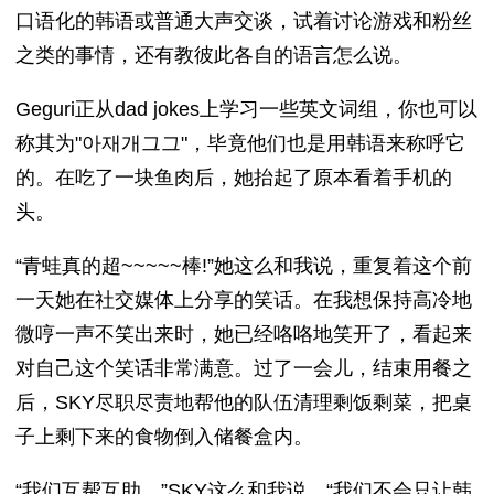
口语化的韩语或普通大声交谈，试着讨论游戏和粉丝
之类的事情，还有教彼此各自的语言怎么说。
Geguri正从dad jokes上学习一些英文词组，你也可以
称其为"아재개그그"，毕竟他们也是用韩语来称呼它
的。在吃了一块鱼肉后，她抬起了原本看着手机的
头。
“青蛙真的超~~~~~棒!”她这么和我说，重复着这个前
一天她在社交媒体上分享的笑话。在我想保持高冷地
微哼一声不笑出来时，她已经咯咯地笑开了，看起来
对自己这个笑话非常满意。过了一会儿，结束用餐之
后，SKY尽职尽责地帮他的队伍清理剩饭剩菜，把桌
子上剩下来的食物倒入储餐盒内。
“我们互帮互助，”SKY这么和我说，“我们不会只让韩