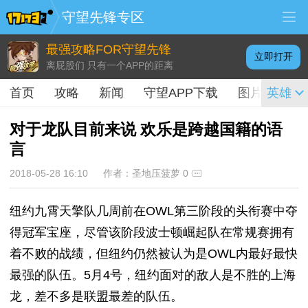
守望先锋专区
最强攻略FOR守望先锋
立即打开
离屁股们 只有一个APP的距离
首页
攻略
新闻
守望APP下载
图片
英雄
视频
对于龙队目前来说 欢乐是跨越国籍的语
言
2018-05-28 16:10
作者：圣地压菠萝
0
纽约九霄天擎队几周前在OWL第三阶段的头衔赛中夺
得冠军宝座，尽管该阶段波士顿崛起队在常规赛拥有
着不败的战绩，但纽约仍然被认为是OWL内最好最快
最强的队伍。5月4号，纽约面对的敌人是不胜的上海
龙，差不多是联盟最差的队伍。