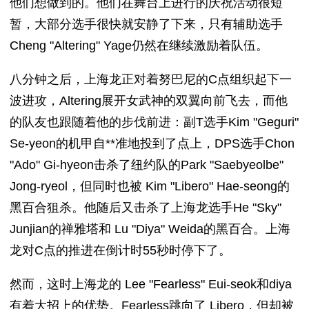
他们想做到的。他们在舞台上进行的庆祝活动很短
暂，大部分选手很快就安静了下来，只有辅助选手
Cheng "Altering" Yage仍然在继续激励着队伍。
八分钟之后，上海龙正对着努巴尼的C点组织起下一
波进攻，Altering展开女武神的双翼向前飞去，而他
的队友也跟随着他的步伐前进：副T选手Kim "Geguri"
Se-yeon的机甲自**准地投到了点上，DPS选手Chon
"Ado" Gi-hyeon击杀了纽约队的Park "Saebyeolbe"
Jong-ryeol，但同时也被 Kim "Libero" Hae-seong的
黑百合狙杀。他随后又击杀了上海龙选手He "Sky"
Junjian的禅雅塔和 Lu "Diya" Weida的黑百合。上海
龙对C点的推进在倒计时55秒时停下了。
然而，这时上海龙的 Lee "Fearless" Eui-seok和diya
有着大招上的优势。Fearless跳向了 Libero，但却被