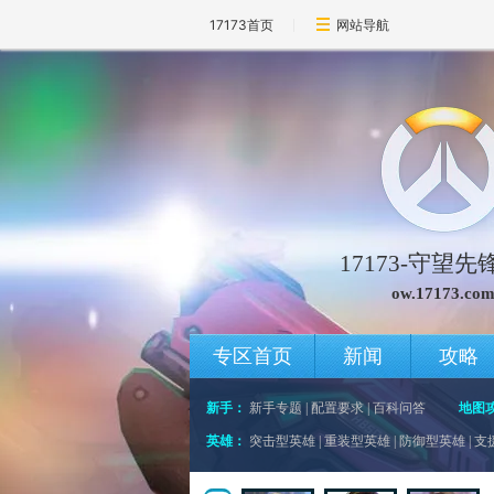
17173首页
网站导航
17173-守望
ow.17173.co
专区首页
新闻
攻略
新手：
新手专题
|
配置要求
|
百科问答
地图
英雄：
突击型英雄
|
重装型英雄
|
防御型英雄
|
支