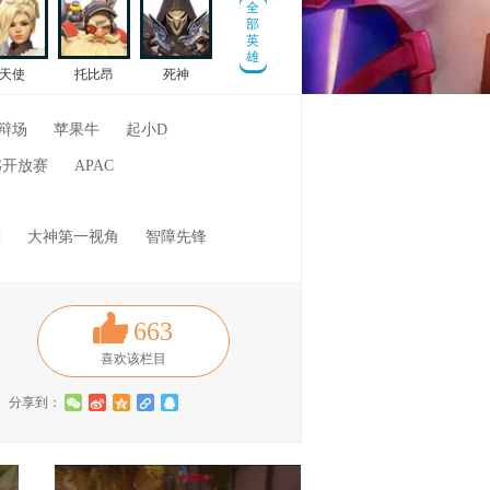
全
部
英
雄
天使
托比昂
死神
辩场
苹果牛
起小D
G开放赛
APAC
刻
大神第一视角
智障先锋
663
喜欢该栏目
分享到：
w
t
z
l
q