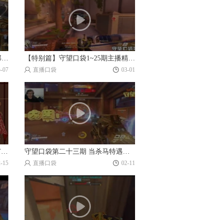
【守望口袋29期】DJ你去管一下那个亚洲枪王…
【特别篇】守望口袋1~25期主播精选镜头！
5-07
直播口袋
03-01
【守望口袋第24期】雪妹妹制服广播体操！
守望口袋第二十三期 当杀马特遇上大牙哥
2-15
直播口袋
02-11