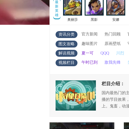
最
新
英
雄
奥丽莎
黑影
安娜
官方新闻
热门回顾
资讯分类
趣味图片
原画壁纸
图文攻略
夏一可
QQQ
川烈
解说视频
午时已到
敌我先锋
视频栏目
栏目介绍：
国内最热门的
播的节目效果
上。鬼畜，动