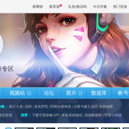
新网游
新页游
礼包/激活码
今日开服
热门页游
魔兽
天堂
先锋专区
王权与
m
视频站
论坛
图片
数据库
帐号
+
+
攻略：
国王大道
|
花村
|
直布罗陀
|
阿努比斯神庙
|
沃斯卡娅工业区
|
全部地图
援型英雄
推荐：
下载守望攻略APP
|
本命英雄测试
|
英雄数据库
|
守望斗辩场