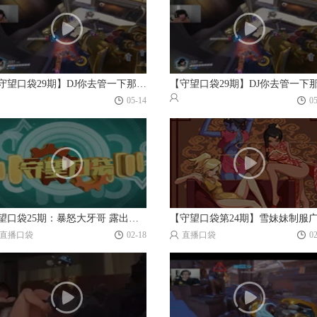
【守望口袋29期】DJ你去管一下那个亚洲枪王…
05-14
0
守望口袋25期：暴怒大牙哥 露出真实本色！
直播口袋
02-18
直播口袋
0