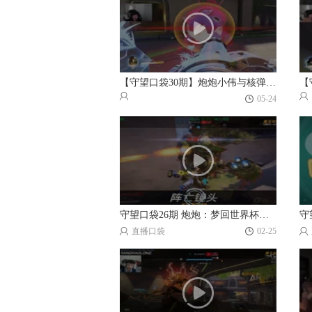
【守望口袋30期】炮炮小伟与核弹的相爱相杀…
05-24
守望口袋26期 炮炮：梦回世界杯的反面教材
直播口袋
02-25