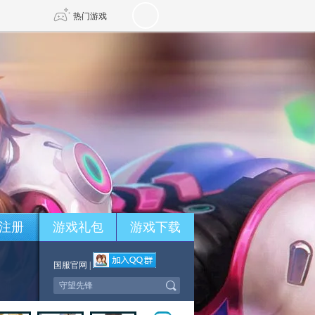
热门游戏
DNF
传奇4
剑网3旗舰版
新天龙八部
自由
诛仙世界
新仙侠5
注册
游戏礼包
游戏下载
国服官网
|
*