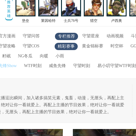
推
荐
英
雄
堡垒
莱因哈特
士兵76号
猎空
卢西奥
官方漫画
守望问答
守望星座
动画视频
斗
专栏推荐
守望攻略
守望COS
黄金锦标赛
时空杯
G
精彩赛事
籽岷
NG冬瓜
向暖
小雨
先锋Show
WTF时刻
咸鱼先锋
守望时刻
易小叨守望WTF时
主播逗比瞬间，加入诸多搞笑元素，鬼畜，动漫，无厘头，再配上主
，绝对让你一看就爱上。再配上主播的节目效果，绝对让你一看就爱
漫，无厘头，再配上主播的节目效果，绝对让你一看就爱上。