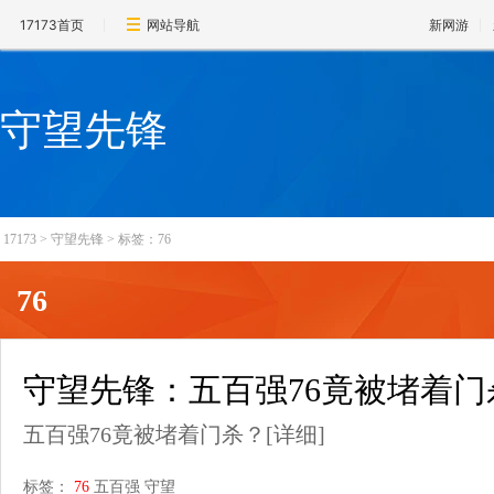
17173首页
网站导航
新网游
守望先锋
17173
>
守望先锋
>
标签：76
76
守望先锋：五百强76竟被堵着门
五百强76竟被堵着门杀？
[详细]
标签：
76
五百强
守望