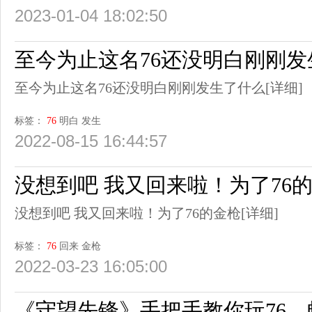
2023-01-04 18:02:50
至今为止这名76还没明白刚刚发
至今为止这名76还没明白刚刚发生了什么
[详细]
标签：
76
明白
发生
2022-08-15 16:44:57
没想到吧 我又回来啦！为了76
没想到吧 我又回来啦！为了76的金枪
[详细]
标签：
76
回来
金枪
2022-03-23 16:05:00
《守望先锋》手把手教你玩76，