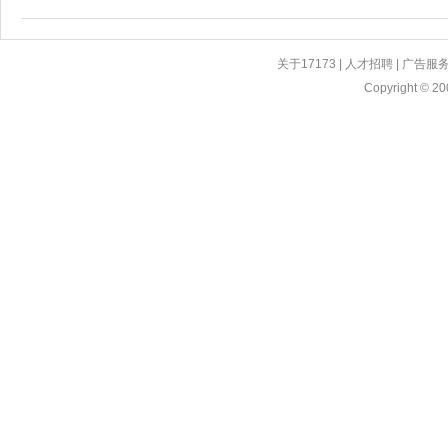
关于17173
|
人才招聘
|
广告服
Copyright © 200