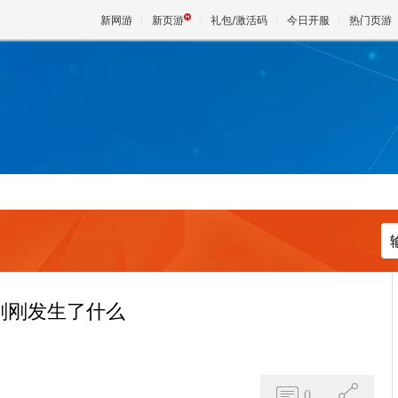
新网游
新页游
礼包/激活码
今日开服
热门页游
魔兽
天堂
王权与
刚刚发生了什么
0