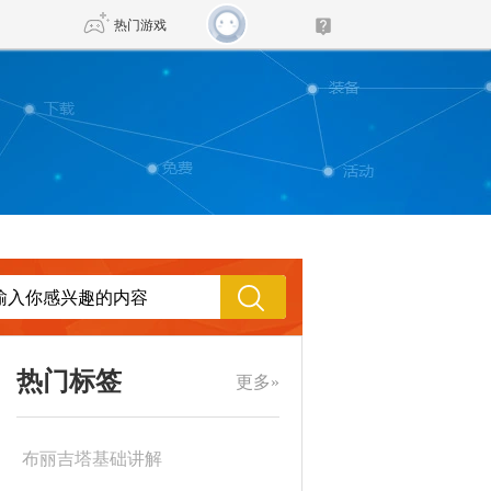
热门游戏
DNF
传奇4
剑网3旗舰版
新天龙八部
自由
诛仙世界
新仙侠5
热门标签
更多»
布丽吉塔基础讲解