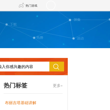
热门游戏
DNF
传奇4
剑网3旗舰版
新天龙八部
自由
诛仙世界
新仙侠5
热门标签
更多»
布丽吉塔基础讲解