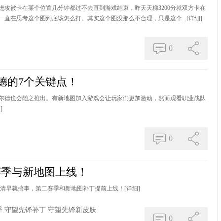
攻被卡在某个位置几分钟都过不去直到游戏结束，昨天天梯3200分就双方卡在
直在思考这个图到底该怎么打。其实这个图没那么不合理，只是这个...
[详细]
0
德的7个关键点！
尔德也会随之推出。有新地图加入游戏会让玩家们更加激动，然而观看职业战队
]
0
赛季与新地图上线！
大清早就搞事，第二赛季和新地图补丁提前上线！
[详细]
季
守望先锋补丁
守望先锋新皮肤
0