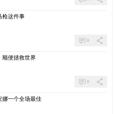
马枪这件事
0
，顺便拯救世界
0
安娜一个全场最佳