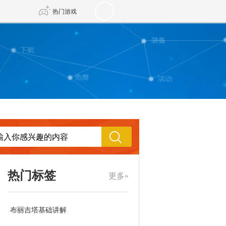
热门游戏
DNF
传奇4
剑网3旗舰版
新天龙八部
自由
诛仙世界
新仙侠5
热门标签
更多»
布丽吉塔基础讲解