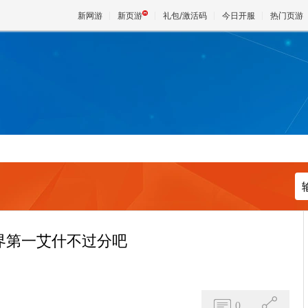
新网游
新页游
礼包/激活码
今日开服
热门页游
魔兽
天堂
王权与
界第一艾什不过分吧
0