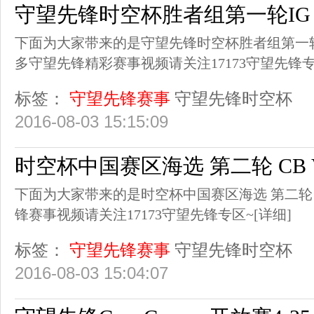
守望先锋时空杯胜者组第一轮IG VS
下面为大家带来的是守望先锋时空杯胜者组第一轮IG
多守望先锋精彩赛事视频请关注17173守望先锋专
标签：
守望先锋赛事
守望先锋时空杯
2016-08-03 15:15:09
时空杯中国赛区海选 第二轮 CB VS 
下面为大家带来的是时空杯中国赛区海选 第二轮 CB 
锋赛事视频请关注17173守望先锋专区~
[详细]
标签：
守望先锋赛事
守望先锋时空杯
2016-08-03 15:04:07