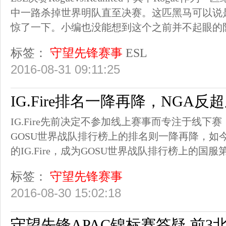
中一路杀掉世界明队直至决赛。这匹黑马可以说
惊了一下。小编也没能想到这个之前并不起眼的队伍
标签：
守望先锋赛事
ESL
2016-08-31 09:11:25
IG.Fire排名一降再降，NGA
IG.Fire先前决定不参加线上赛事而专注于线下赛，
GOSU世界战队排行榜上的排名则一降再降，如今N
的IG.Fire，成为GOSU世界战队排行榜上的国
标签：
守望先锋赛事
2016-08-30 15:02:18
守望先锋APAC锦标赛答疑 前3