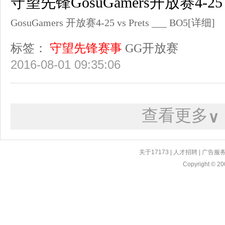
守望先锋GosuGamers开放赛4-25 vs
GosuGamers 开放赛4-25 vs Prets ___ BO5
[详细]
标签：
守望先锋赛事
GG开放赛
2016-08-01 09:35:06
查看更多
∨
关于17173
|
人才招聘
|
广告服
Copyright © 200