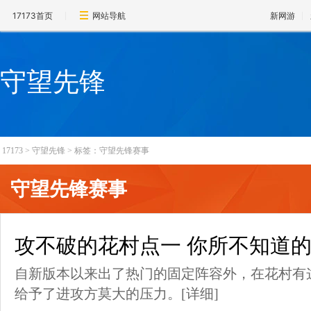
17173首页
网站导航
新网游
守望先锋
17173
>
守望先锋
>
标签：守望先锋赛事
守望先锋赛事
攻不破的花村点一 你所不知道
自新版本以来出了热门的固定阵容外，在花村有
给予了进攻方莫大的压力。
[详细]