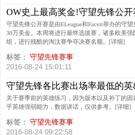
OW史上最高奖金!守望先锋公开
守望先锋公开赛是由ELeague和Faceit举办
30万美金。本周将进行最终选拔赛，诸多欧美强
组，进行残酷的淘汰赛争夺决赛名额。
[详细]
标签：
守望先锋赛事
2016-08-24 15:01:11
守望先锋各比赛出场率最低的英
关于赛季前的英雄练习，因为版本以及补丁的因
乎英雄强弱能力，数据讲话，仅供参考。
[详细]
标签：
守望先锋赛事
2016-08-24 09:22:58