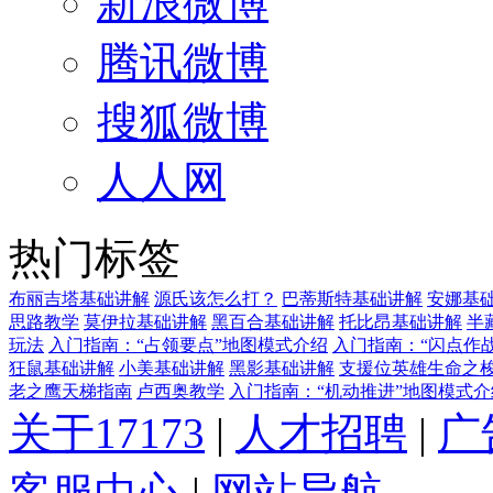
新浪微博
腾讯微博
搜狐微博
人人网
热门标签
布丽吉塔基础讲解
源氏该怎么打？
巴蒂斯特基础讲解
安娜基
思路教学
莫伊拉基础讲解
黑百合基础讲解
托比昂基础讲解
半
玩法
入门指南：“占领要点”地图模式介绍
入门指南：“闪点作
狂鼠基础讲解
小美基础讲解
黑影基础讲解
支援位英雄生命之
老之鹰天梯指南
卢西奥教学
入门指南：“机动推进”地图模式介
关于17173
|
人才招聘
|
广
客服中心
|
网站导航