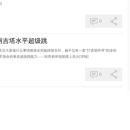
]
0
丽吉塔水平超级跳
无论大家做什么事情都喜欢把她排除在外，她不仅有一套“打谁谁怀孕”的连招
常致命的垂直超级跳能力——轻而易举就能摸上高台
[详细]
0