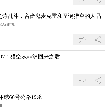
史诗乱斗，吝啬鬼麦克雷和圣诞猎空的人品
的人品
[详细]
0
07：猎空从非洲回来之后
0
球66号公路19杀
]