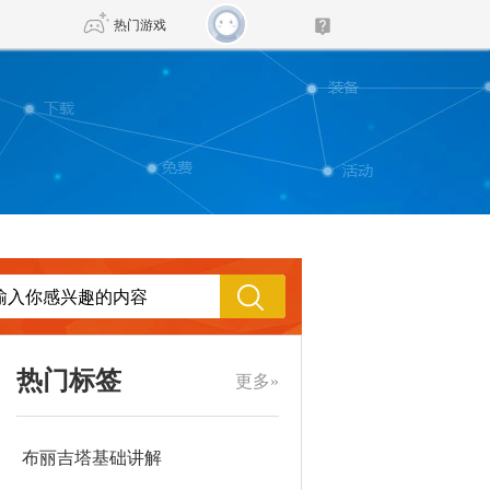
热门游戏
DNF
传奇4
剑网3旗舰版
新天龙八部
自由
诛仙世界
新仙侠5
热门标签
更多»
布丽吉塔基础讲解