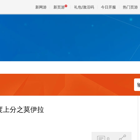
新网游
新页游
礼包/激活码
今日开服
热门页游
魔兽
天堂
王权与
度上分之莫伊拉
0