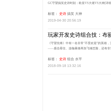
GC守望搞笑史诗时刻：欧皇VS大佬VS大神
[详细
标签：
史诗
搞笑
大神
2019-04-30 20:56:19
玩家开发史诗组合技：布
《守望先锋》中有一名非常“不受欢迎”的英雄，
——盾击晕住、连枷暴揍再加飞锤怼脸，还有非
标签：
史诗
组合
水平
2018-09-18 13:32:16