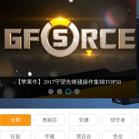
【苹果牛】2017守望先锋骚操作集锦TOP50
全部
奥丽莎
安娜
猎空者
狂鼠
半藏
黑百合
堡垒