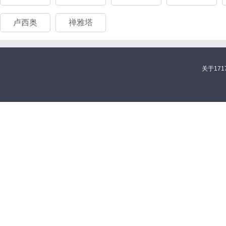
卢西奥
禅雅塔
关于171